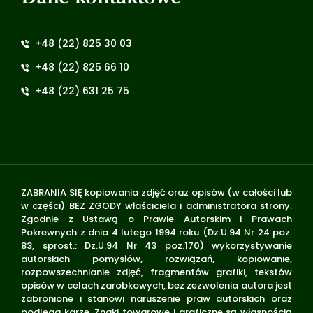
+48 (22) 825 30 03
+48 (22) 825 66 10
+48 (22) 631 25 75
ZABRANIA SIĘ kopiowania zdjęć oraz opisów (w całości lub
w części) BEZ ZGODY właściciela i administratora strony.
Zgodnie z Ustawą o Prawie Autorskim i Prawach
Pokrewnych z dnia 4 lutego 1994 roku (Dz.U.94 Nr 24 poz.
83, sprost.: Dz.U.94 Nr 43 poz.170) wykorzystywanie
autorskich pomysłów, rozwiązań, kopiowanie,
rozpowszechnianie zdjęć, fragmentów grafiki, tekstów
opisów w celach zarobkowych, bez zezwolenia autora jest
zabronione i stanowi naruszenie praw autorskich oraz
podlega karze. Znaki towarowe i graficzne są własnością